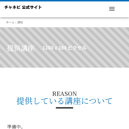
内
容
を
ホーム
講座
ス
キ
ッ
提供講座
プ
REASON
提供している講座について
準備中。