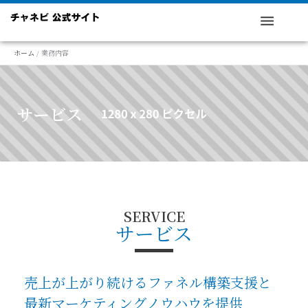
内
容
を
ホーム
業務内容
ス
キ
ッ
サービス
プ
SERVICE
サービス
売上が上がり続けるファネル構築支援と
最新マーケティングノウハウを提供