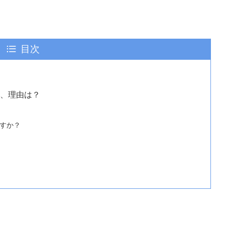
目次
い、理由は？
？
ますか？